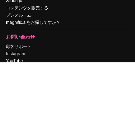
Slidesgo
コンテンツを販売する
プレスルーム
magnific.aiをお探しですか？
お問い合わせ
顧客サポート
Instagram
YouTube
LinkedIn
TikTok
Discord
X
Reddit
Copyright © 2010-
2026
Freepik Company S.L.U.
無断複写・転載を禁じま
す
.