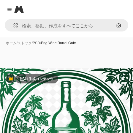
Magnific
Close menu
画像で
ホーム
/
ストック
/
PSD
/
Png Wine Barrel Gate…
AI 生成コンテンツ
Premium