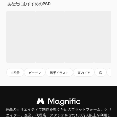
あなたにおすすめのPSD
ai風景
ガーデン
風景イラスト
室内ドア
庭
シ
最高のクリエイティブ制作を導くためのプラットフォーム。クリ
エイター、企業、代理店、スタジオを含む100万人以上が利用し