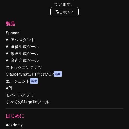
ています。
日本語
製品
Spaces
AI アシスタント
AI 画像生成ツール
AI 動画生成ツール
AI 音声合成ツール
ストックコンテンツ
Claude/ChatGPT向けMCP
新規
エージェント
新規
API
モバイルアプリ
すべてのMagnificツール
はじめに
Academy