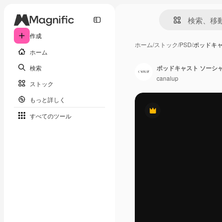
作成
ホーム
/
ストック
/
PSD
/
ポッドキャ
ホーム
検索
canalup
ストック
もっと詳しく
Premium
すべてのツール