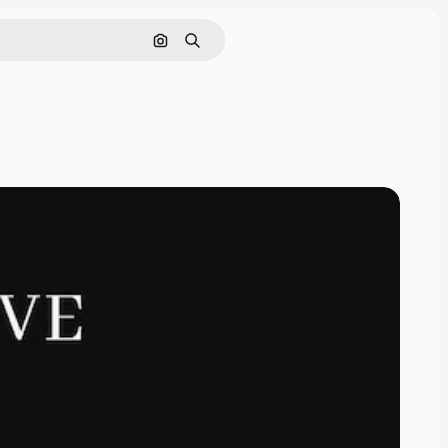
画像で検索
検索