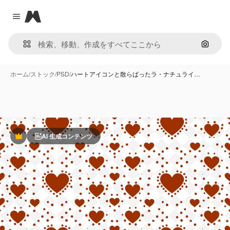
Magnific
Close menu
画像で
ホーム
/
ストック
/
PSD
/
ハートアイコンと散らばったラ・ナチュライ…
AI 生成コンテンツ
Premium