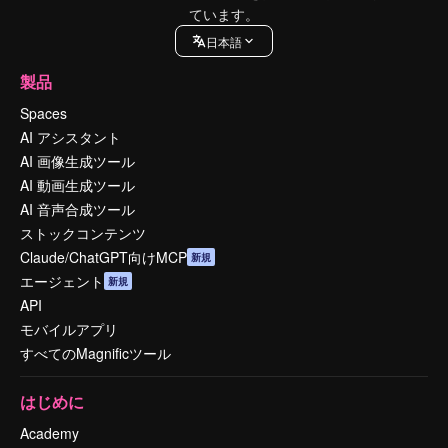
ています。
日本語
製品
Spaces
AI アシスタント
AI 画像生成ツール
AI 動画生成ツール
AI 音声合成ツール
ストックコンテンツ
Claude/ChatGPT向けMCP
新規
エージェント
新規
API
モバイルアプリ
すべてのMagnificツール
はじめに
Academy