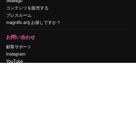
Slidesgo
コンテンツを販売する
プレスルーム
magnific.aiをお探しですか？
お問い合わせ
顧客サポート
Instagram
YouTube
LinkedIn
TikTok
Discord
X
Reddit
Copyright © 2010-
2026
Freepik Company S.L.U.
無断複写・転載を禁じま
す
.