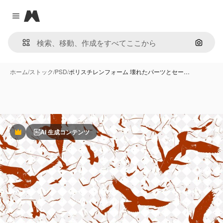
Magnific
Close menu
画像で
ホーム
/
ストック
/
PSD
/
ポリスチレンフォーム 壊れたパーツとセー…
AI 生成コンテンツ
Premium