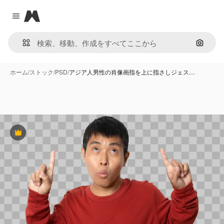
Magnific
Close menu
画像で
ホーム
/
ストック
/
PSD
/
アジア人男性の肖像画指を上に指さしジェス…
Premium