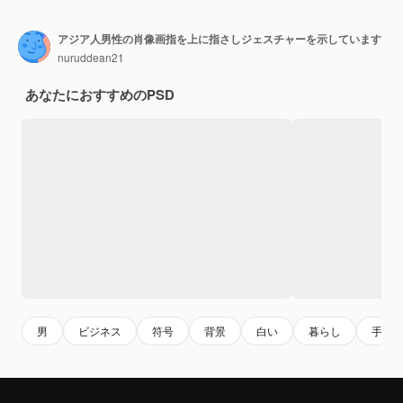
アジア人男性の肖像画指を上に指さしジェスチャーを示しています
nuruddean21
あなたにおすすめのPSD
男
ビジネス
符号
背景
白い
暮らし
手