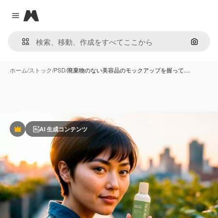
Magnific
Close menu
画像で
ホーム
/
ストック
/
PSD
/
廃棄物のない美容品のモックアップを握って…
AI 生成コンテンツ
Premium