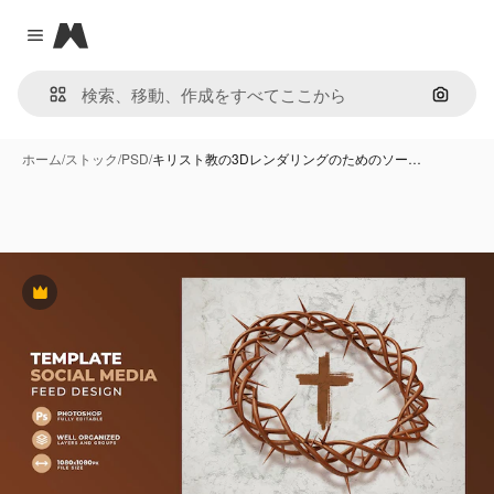
Magnific
Close menu
画像で
ホーム
/
ストック
/
PSD
/
キリスト教の3Dレンダリングのためのソー…
Premium