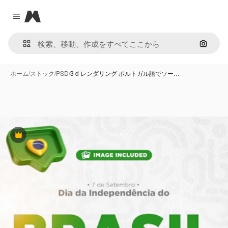
Magnific
Close menu
画像で
ホーム
/
ストック
/
PSD
/
3 d レンダリング ポルトガル語でソー…
Premium