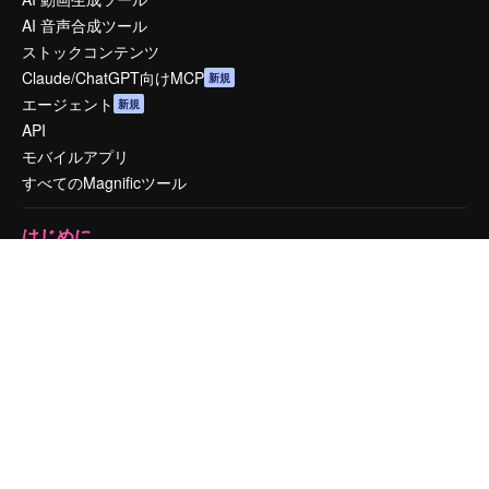
AI 音声合成ツール
ストックコンテンツ
Claude/ChatGPT向けMCP
新規
エージェント
新規
API
モバイルアプリ
すべてのMagnificツール
はじめに
Academy
ドキュメント
サポート
利用規約
プライバシーポリシー
オリジナル
新規
クッキーポリシー
トラストセンター
アフィリエイト