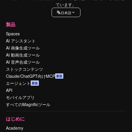
ています。
日本語
製品
Spaces
AI アシスタント
AI 画像生成ツール
AI 動画生成ツール
AI 音声合成ツール
ストックコンテンツ
Claude/ChatGPT向けMCP
新規
エージェント
新規
API
モバイルアプリ
すべてのMagnificツール
はじめに
Academy