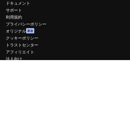
ドキュメント
サポート
利用規約
プライバシーポリシー
オリジナル
新規
クッキーポリシー
トラストセンター
アフィリエイト
法人向け
運営
料金
会社概要
Reviews
採用情報
検索トレンド
ブログ
イベント