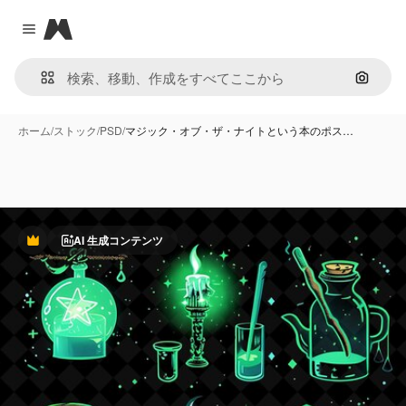
Magnific
Close menu
画像で
ホーム
/
ストック
/
PSD
/
マジック・オブ・ザ・ナイトという本のポス…
AI 生成コンテンツ
Premium