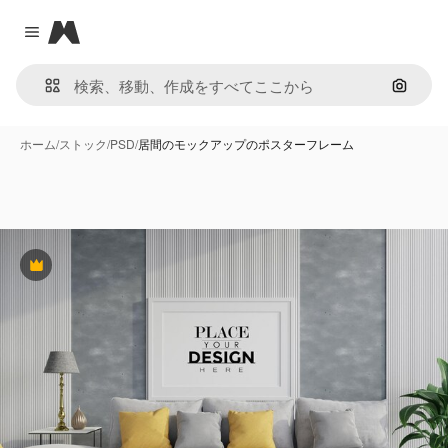
Magnific
Close menu
画像で
ホーム
/
ストック
/
PSD
/
居間のモックアップのポスターフレーム
Premium