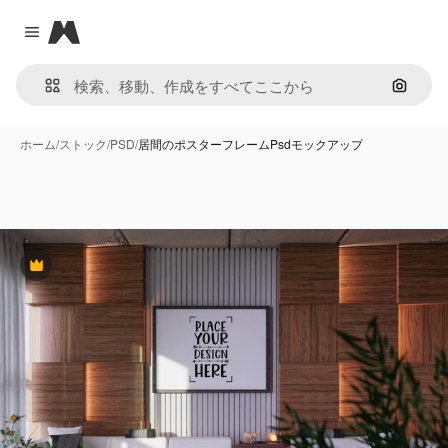
Magnific
Close menu
画像で
ホーム
/
ストック
/
PSD
/
居間のポスターフレームPsdモックアップ
Premium