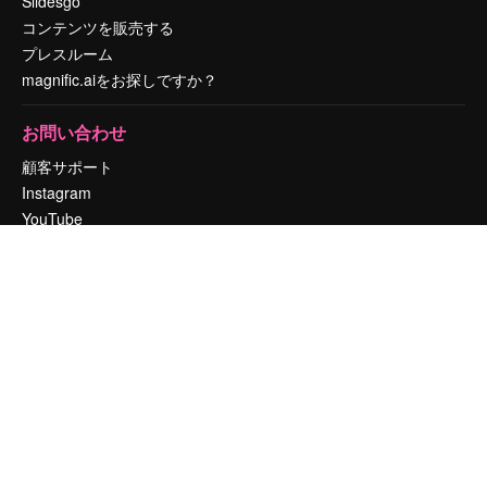
Slidesgo
コンテンツを販売する
プレスルーム
magnific.aiをお探しですか？
お問い合わせ
顧客サポート
Instagram
YouTube
LinkedIn
TikTok
Discord
X
Reddit
Copyright © 2010-
2026
Freepik Company S.L.U.
無断複写・転載を禁じま
す
.