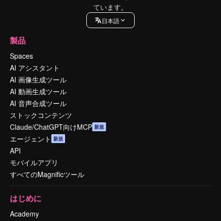
ています。
日本語
製品
Spaces
AI アシスタント
AI 画像生成ツール
AI 動画生成ツール
AI 音声合成ツール
ストックコンテンツ
Claude/ChatGPT向けMCP
新規
エージェント
新規
API
モバイルアプリ
すべてのMagnificツール
はじめに
Academy