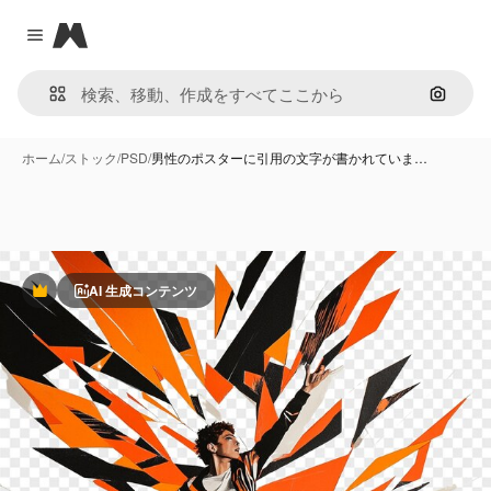
Magnific
Close menu
画像で
ホーム
/
ストック
/
PSD
/
男性のポスターに引用の文字が書かれていま…
AI 生成コンテンツ
Premium