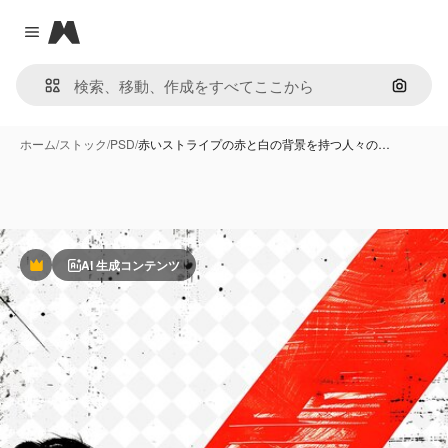
Magnific
Close menu
画像で
ホーム
/
ストック
/
PSD
/
赤いストライプの赤と白の背景を持つ人々の…
AI 生成コンテンツ
Premium