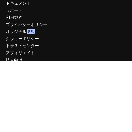
ドキュメント
サポート
利用規約
プライバシーポリシー
オリジナル
新規
クッキーポリシー
トラストセンター
アフィリエイト
法人向け
運営
料金
会社概要
Reviews
採用情報
検索トレンド
ブログ
イベント