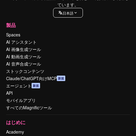
ています。
日本語
製品
Spaces
AI アシスタント
AI 画像生成ツール
AI 動画生成ツール
AI 音声合成ツール
ストックコンテンツ
Claude/ChatGPT向けMCP
新規
エージェント
新規
API
モバイルアプリ
すべてのMagnificツール
はじめに
Academy