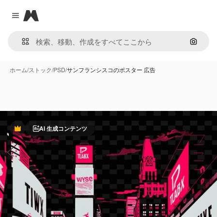
Magnific
Close menu
画像で
ホーム
/
ストック
/
PSD
/
サンフランシスコのポスター 広告
AI 生成コンテンツ
Premium