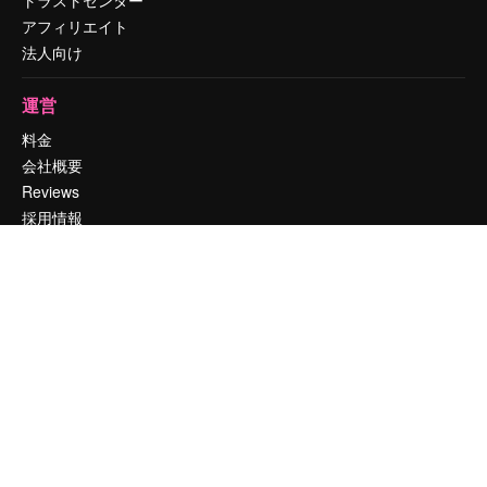
アフィリエイト
法人向け
運営
料金
会社概要
Reviews
採用情報
検索トレンド
ブログ
イベント
Slidesgo
コンテンツを販売する
プレスルーム
magnific.aiをお探しですか？
お問い合わせ
顧客サポート