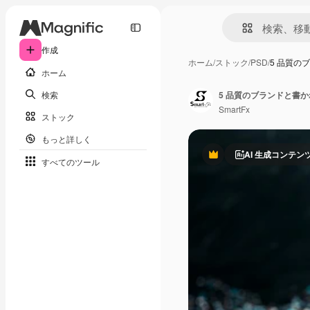
作成
ホーム
/
ストック
/
PSD
/
5 品質の
ホーム
検索
5 品質のブランドと書
SmartFx
ストック
もっと詳しく
AI 生成コンテン
Premium
すべてのツール