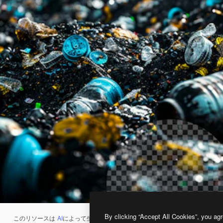
By clicking “Accept All Cookies”, you agr
このリソースは
AI
によって生成されたものです。
AI画像生成ツール
を使うと