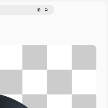
画像で検索
検索