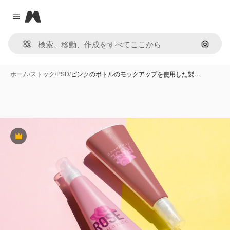
Magnific
Close menu
画像で
ホーム
/
ストック
/
PSD
/
ピンクのボトルのモックアップを使用した製…
Premium