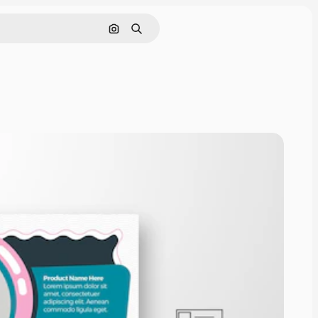
画像で検索
検索