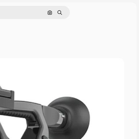
画像で検索
検索