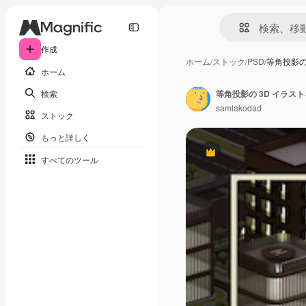
作成
ホーム
/
ストック
/
PSD
/
等角投影の
ホーム
検索
等角投影の 3D イラス
samlakodad
ストック
もっと詳しく
Premium
すべてのツール