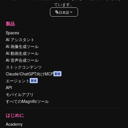
ています。
日本語
製品
Spaces
AI アシスタント
AI 画像生成ツール
AI 動画生成ツール
AI 音声合成ツール
ストックコンテンツ
Claude/ChatGPT向けMCP
新規
エージェント
新規
API
モバイルアプリ
すべてのMagnificツール
はじめに
Academy