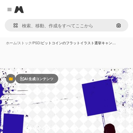
Magnific
Close menu
画像で
ホーム
/
ストック
/
PSD
/
ビットコインのフラットイラスト選挙キャン…
AI 生成コンテンツ
Premium