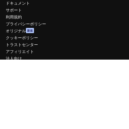
ドキュメント
サポート
利用規約
プライバシーポリシー
オリジナル
新規
クッキーポリシー
トラストセンター
アフィリエイト
法人向け
運営
料金
会社概要
Reviews
採用情報
検索トレンド
ブログ
イベント