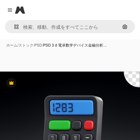
Magnific
Close menu
画像で
ホーム
/
ストック
/
PSD
/
PSD 3 d 電卓数学デバイス金融分析…
Premium