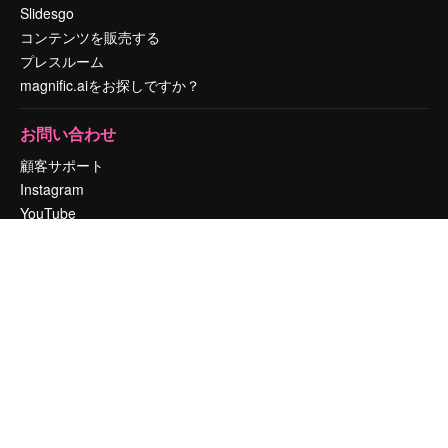
Slidesgo
コンテンツを販売する
プレスルーム
magnific.aiをお探しですか？
お問い合わせ
顧客サポート
Instagram
YouTube
LinkedIn
TikTok
Discord
X
Reddit
Copyright © 2010-
2026
Freepik Company S.L.U.
無断複写・転載を禁じま
す
.