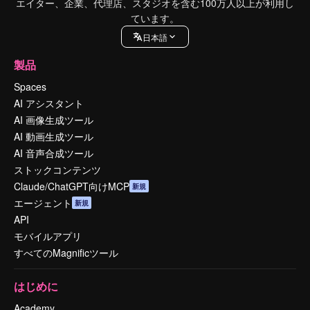
エイター、企業、代理店、スタジオを含む100万人以上が利用し
ています。
日本語
製品
Spaces
AI アシスタント
AI 画像生成ツール
AI 動画生成ツール
AI 音声合成ツール
ストックコンテンツ
Claude/ChatGPT向けMCP
新規
エージェント
新規
API
モバイルアプリ
すべてのMagnificツール
はじめに
Academy