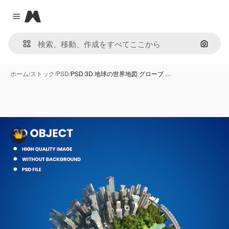
Magnific
Close menu
画像で
ホーム
/
ストック
/
PSD
/
PSD 3D 地球の世界地図 グローブ …
Premium