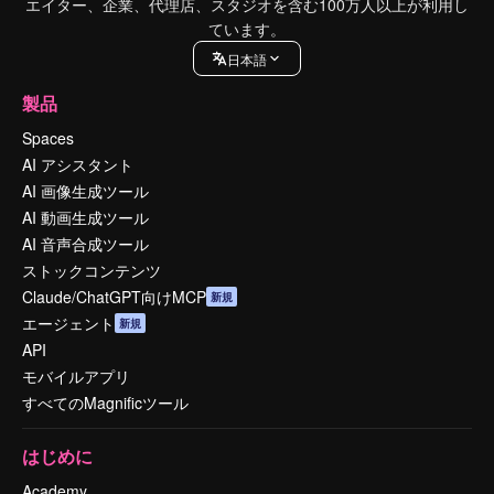
エイター、企業、代理店、スタジオを含む100万人以上が利用し
ています。
日本語
製品
Spaces
AI アシスタント
AI 画像生成ツール
AI 動画生成ツール
AI 音声合成ツール
ストックコンテンツ
Claude/ChatGPT向けMCP
新規
エージェント
新規
API
モバイルアプリ
すべてのMagnificツール
はじめに
Academy