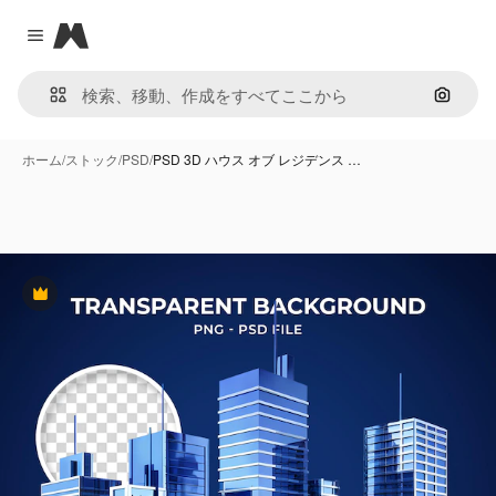
Magnific
Close menu
画像で
ホーム
/
ストック
/
PSD
/
PSD 3D ハウス オブ レジデンス …
Premium