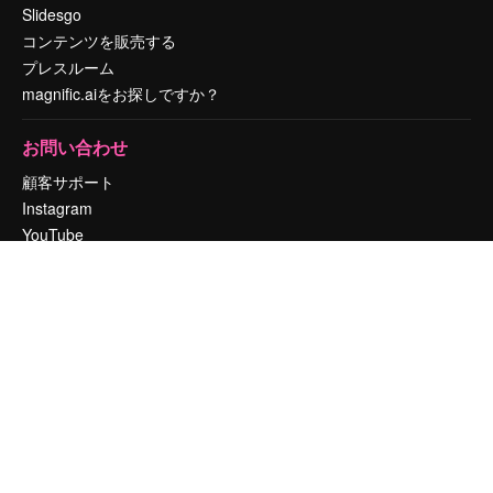
Slidesgo
コンテンツを販売する
プレスルーム
magnific.aiをお探しですか？
お問い合わせ
顧客サポート
Instagram
YouTube
LinkedIn
TikTok
Discord
X
Reddit
Copyright © 2010-
2026
Freepik Company S.L.U.
無断複写・転載を禁じま
す
.