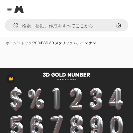
Magnific
Close menu
画像で
ホーム
/
ストック
/
PSD
/
PSD 3D メタリック バルーン ナン…
Premium