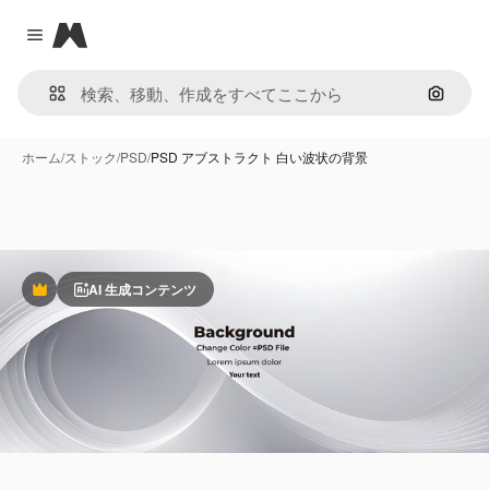
Magnific
Close menu
画像で
ホーム
/
ストック
/
PSD
/
PSD アブストラクト 白い波状の背景
AI 生成コンテンツ
Premium