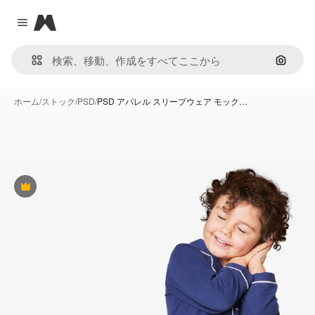
Magnific
Close menu
画像で
ホーム
/
ストック
/
PSD
/
PSD アパレル スリープウェア モック…
Premium