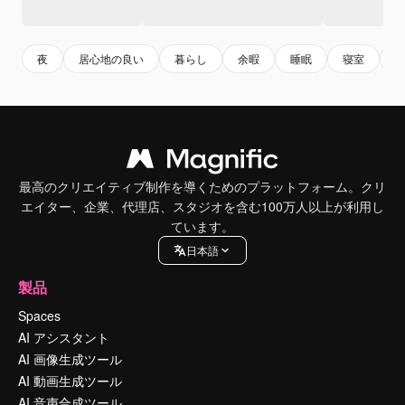
夜
居心地の良い
暮らし
余暇
睡眠
寝室
最高のクリエイティブ制作を導くためのプラットフォーム。クリ
エイター、企業、代理店、スタジオを含む100万人以上が利用し
ています。
日本語
製品
Spaces
AI アシスタント
AI 画像生成ツール
AI 動画生成ツール
AI 音声合成ツール