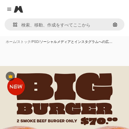
Magnific
Close menu
画像で
ホーム
/
ストック
/
PSD
/
ソーシャルメディアとインスタグラムへの広…
Premium