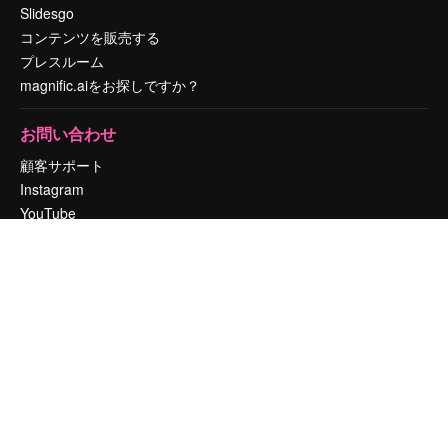
Slidesgo
コンテンツを販売する
プレスルーム
magnific.aiをお探しですか？
お問い合わせ
顧客サポート
Instagram
YouTube
LinkedIn
TikTok
Discord
X
Reddit
Copyright © 2010-
2026
Freepik Company S.L.U.
無断複写・転載を禁じま
す
.