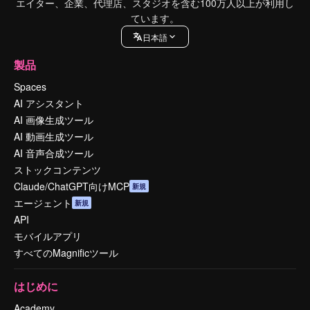
エイター、企業、代理店、スタジオを含む100万人以上が利用し
ています。
日本語
製品
Spaces
AI アシスタント
AI 画像生成ツール
AI 動画生成ツール
AI 音声合成ツール
ストックコンテンツ
Claude/ChatGPT向けMCP
新規
エージェント
新規
API
モバイルアプリ
すべてのMagnificツール
はじめに
Academy