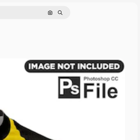
画像で検索
検索