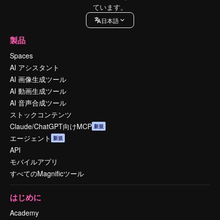
ています。
日本語
製品
Spaces
AI アシスタント
AI 画像生成ツール
AI 動画生成ツール
AI 音声合成ツール
ストックコンテンツ
Claude/ChatGPT向けMCP
新規
エージェント
新規
API
モバイルアプリ
すべてのMagnificツール
はじめに
Academy