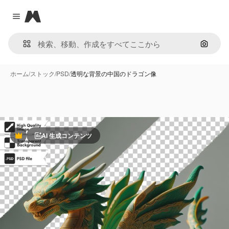
Magnific
Close menu
画像で
ホーム
/
ストック
/
PSD
/
透明な背景の中国のドラゴン像
AI 生成コンテンツ
Premium