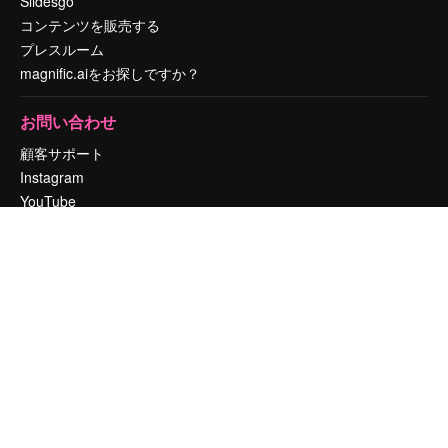
Slidesgo
コンテンツを販売する
プレスルーム
magnific.aiをお探しですか？
お問い合わせ
顧客サポート
Instagram
YouTube
LinkedIn
TikTok
Discord
X
Reddit
Copyright © 2010-
2026
Freepik Company S.L.U.
無断複写・転載を禁じま
す
.