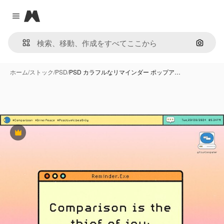
Magnific
Close menu
画像で
ホーム
/
ストック
/
PSD
/
PSD カラフルなリマインダー ポップア…
Premium