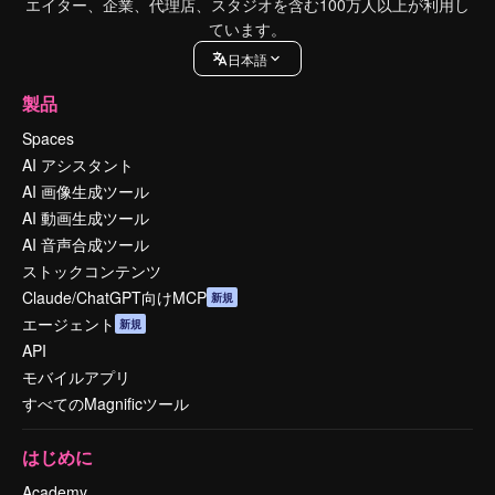
エイター、企業、代理店、スタジオを含む100万人以上が利用し
ています。
日本語
製品
Spaces
AI アシスタント
AI 画像生成ツール
AI 動画生成ツール
AI 音声合成ツール
ストックコンテンツ
Claude/ChatGPT向けMCP
新規
エージェント
新規
API
モバイルアプリ
すべてのMagnificツール
はじめに
Academy