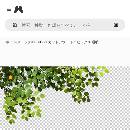
Magnific
Close menu
画像で
ホーム
/
ストック
/
PSD
/
PSD カットアウト トロピックス 透明…
Premium