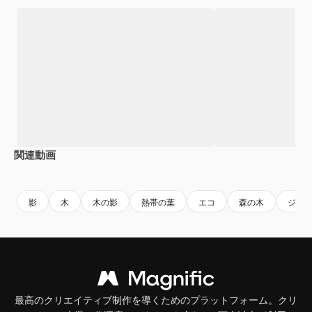
関連動画
Premium
Premium
Premium
Premium
影
木
木の影
熱帯の葉
エコ
森の木
ジャ
最高のクリエイティブ制作を導くためのプラットフォーム。クリ