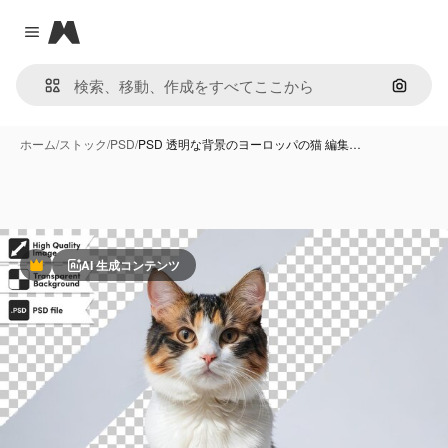
Magnific
Close menu
画像で
ホーム
/
ストック
/
PSD
/
PSD 透明な背景のヨーロッパの猫 編集…
AI 生成コンテンツ
Premium