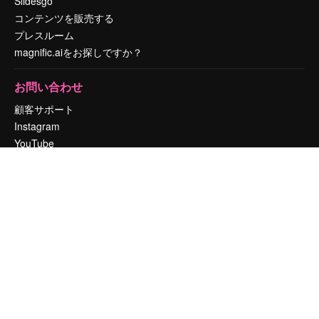
Slidesgo
コンテンツを販売する
プレスルーム
magnific.aiをお探しですか？
お問い合わせ
顧客サポート
Instagram
YouTube
LinkedIn
TikTok
Discord
X
Reddit
Copyright © 2010-
2026
Freepik Company S.L.U.
無断複写・転載を禁じま
す
.