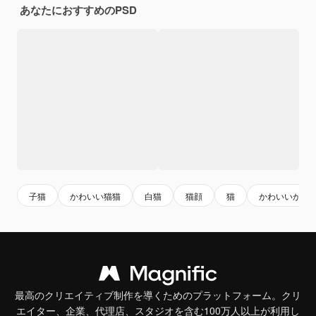
あなたにおすすめのPSD
子猫
かわいい猫猫
白猫
猫顔
猫
かわいいかわ
最高のクリエイティブ制作を導くためのプラットフォーム。クリ
エイター、企業、代理店、スタジオを含む100万人以上が利用し