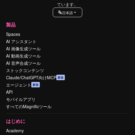
ています。
日本語
製品
Spaces
AI アシスタント
AI 画像生成ツール
AI 動画生成ツール
AI 音声合成ツール
ストックコンテンツ
Claude/ChatGPT向けMCP
新規
エージェント
新規
API
モバイルアプリ
すべてのMagnificツール
はじめに
Academy