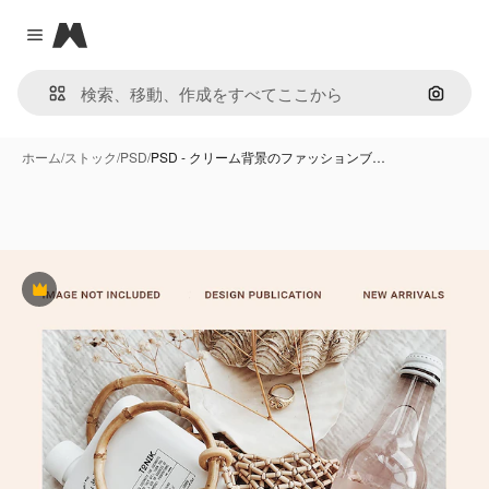
Magnific
Close menu
画像で
ホーム
/
ストック
/
PSD
/
PSD - クリーム背景のファッションブ…
Premium