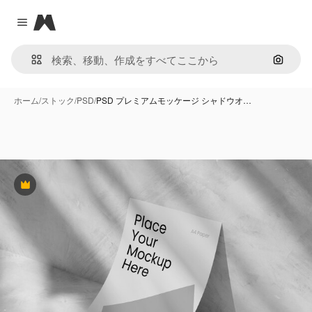
Magnific
Close menu
画像で
ホーム
/
ストック
/
PSD
/
PSD プレミアムモッケージ シャドウオ…
Premium