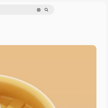
画像で検索
検索