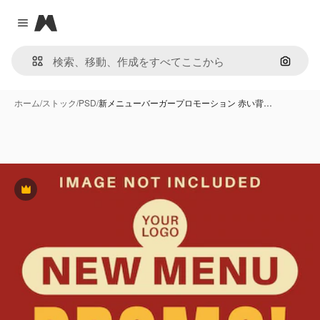
Magnific
Close menu
画像で
ホーム
/
ストック
/
PSD
/
新メニューバーガープロモーション 赤い背…
Premium