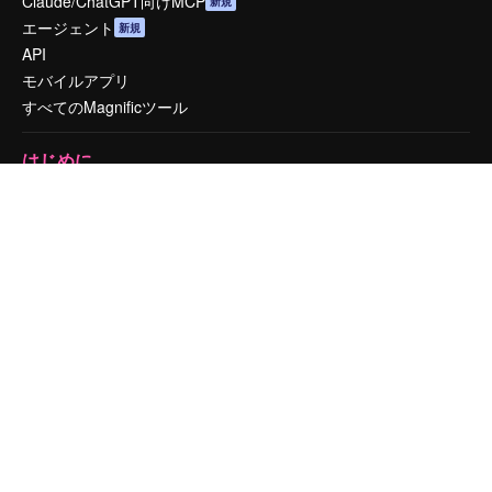
Claude/ChatGPT向けMCP
新規
エージェント
新規
API
モバイルアプリ
すべてのMagnificツール
はじめに
Academy
ドキュメント
サポート
利用規約
プライバシーポリシー
オリジナル
新規
クッキーポリシー
トラストセンター
アフィリエイト
法人向け
運営