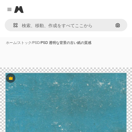
Magnific
Close menu
画像で
ホーム
/
ストック
/
PSD
/
PSD 透明な背景の古い紙の質感
Premium