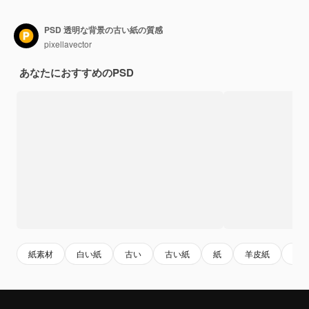
PSD 透明な背景の古い紙の質感
pixellavector
あなたにおすすめのPSD
紙素材
白い紙
古い
古い紙
紙
羊皮紙
テ