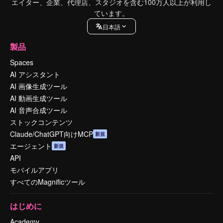
エイター、企業、代理店、スタジオを含む100万人以上が利用し
ています。
日本語
製品
Spaces
AI アシスタント
AI 画像生成ツール
AI 動画生成ツール
AI 音声合成ツール
ストックコンテンツ
Claude/ChatGPT向けMCP
新規
エージェント
新規
API
モバイルアプリ
すべてのMagnificツール
はじめに
Academy