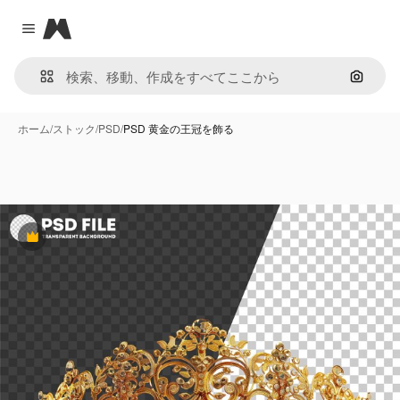
Magnific
Close menu
画像で
ホーム
/
ストック
/
PSD
/
PSD 黄金の王冠を飾る
Premium