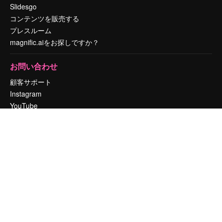
Slidesgo
コンテンツを販売する
プレスルーム
magnific.aiをお探しですか？
お問い合わせ
顧客サポート
Instagram
YouTube
LinkedIn
TikTok
Discord
X
Reddit
Copyright © 2010-
2026
Freepik Company S.L.U.
無断複写・転載を禁じま
す
.