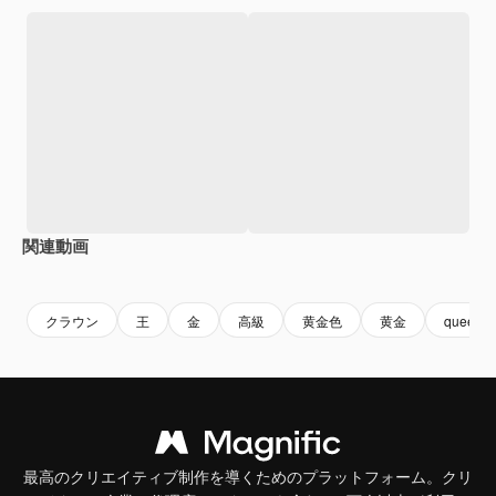
関連動画
Premium
Premium
AIによって生成されました。
Premium
Premium
AIによっ
クラウン
王
金
高級
黄金色
黄金
queen
最高のクリエイティブ制作を導くためのプラットフォーム。クリ