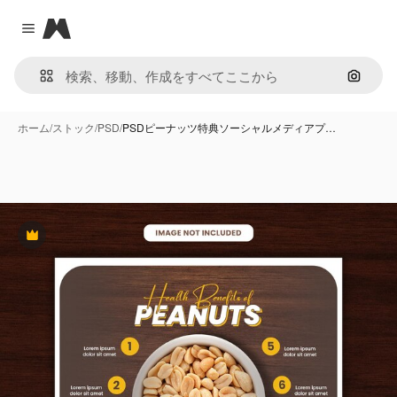
Magnific
Close menu
画像で
ホーム
/
ストック
/
PSD
/
PSDピーナッツ特典ソーシャルメディアプ…
Premium