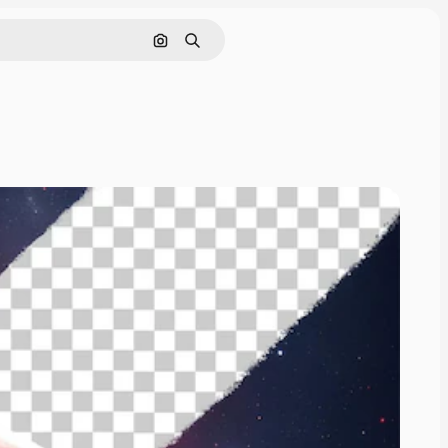
画像で検索
検索