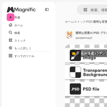
作成
ホーム
/
ストック
/
PSD
/
透明な背景
ホーム
検索
透明な背景の PSD プ
saratahmazli
ストック
もっと詳しく
AI 生成コンテン
Premium
すべてのツール