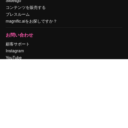
Slidesgo
コンテンツを販売する
プレスルーム
magnific.aiをお探しですか？
お問い合わせ
顧客サポート
Instagram
YouTube
LinkedIn
TikTok
Discord
X
Reddit
Copyright © 2010-
2026
Freepik Company S.L.U.
無断複写・転載を禁じま
す
.