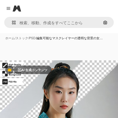
Magnific
Close menu
画像で
ホーム
/
ストック
/
PSD
/
編集可能なマスクレイヤーの透明な背景の女…
AI 生成コンテンツ
Premium