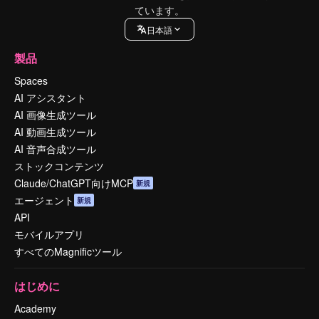
ています。
日本語
製品
Spaces
AI アシスタント
AI 画像生成ツール
AI 動画生成ツール
AI 音声合成ツール
ストックコンテンツ
Claude/ChatGPT向けMCP
新規
エージェント
新規
API
モバイルアプリ
すべてのMagnificツール
はじめに
Academy