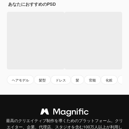
あなたにおすすめのPSD
ヘアモデル
髪型
ドレス
髪
官能
化粧
モ
最高のクリエイティブ制作を導くためのプラットフォーム。クリ
エイター、企業、代理店、スタジオを含む100万人以上が利用し