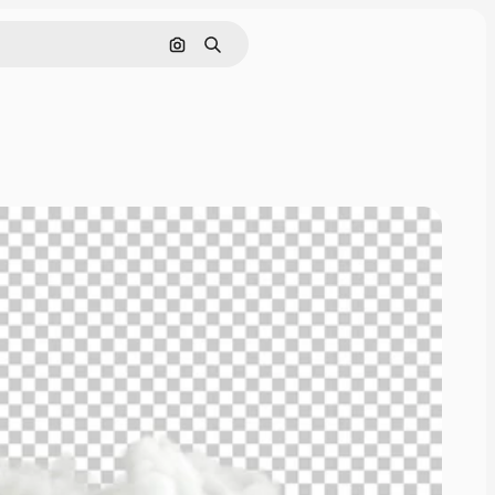
画像で検索
検索