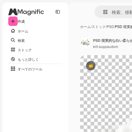
作成
ホーム
/
ストック
/
PSD
/
PSD 現
ホーム
検索
PSD 現実的な白い柔ら
krit-suppaudom
ストック
もっと詳しく
Premium
すべてのツール