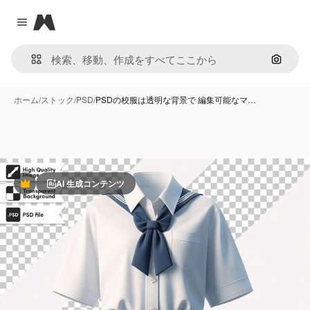
Magnific
Close menu
画像で
ホーム
/
ストック
/
PSD
/
PSDの校服は透明な背景で 編集可能なマ…
AI 生成コンテンツ
Premium