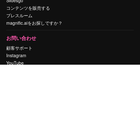
Slidesgo
コンテンツを販売する
プレスルーム
magnific.aiをお探しですか？
お問い合わせ
顧客サポート
Instagram
YouTube
LinkedIn
TikTok
Discord
X
Reddit
Copyright © 2010-
2026
Freepik Company S.L.U.
無断複写・転載を禁じま
す
.