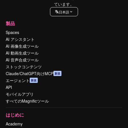
ています。
日本語
製品
Spaces
AI アシスタント
AI 画像生成ツール
AI 動画生成ツール
AI 音声合成ツール
ストックコンテンツ
Claude/ChatGPT向けMCP
新規
エージェント
新規
API
モバイルアプリ
すべてのMagnificツール
はじめに
Academy