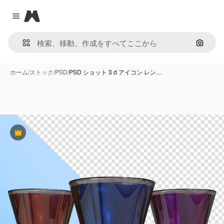
Magnific
Close menu
画像で
ホーム
/
ストック
/
PSD
/
PSD ショット 3 d アイコン レン…
Premium