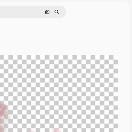
画像で検索
検索