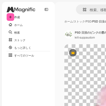
作成
ホーム
/
ストック
/
PSD
/
PSD 日
ホーム
検索
PSD 日没のピンクの雲
krit-suppaudom
ストック
もっと詳しく
Premium
すべてのツール