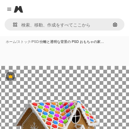
Magnific
Close menu
画像で
ホーム
/
ストック
/
PSD
/
分離と透明な背景の PSD おもちゃの家…
Premium