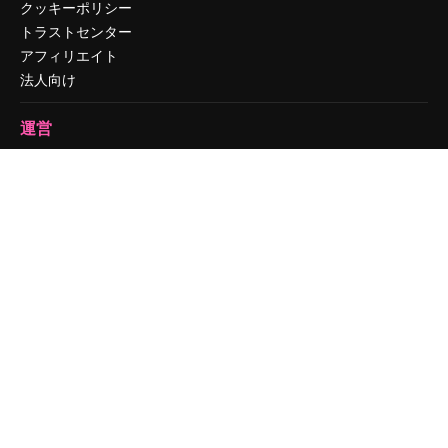
クッキーポリシー
トラストセンター
アフィリエイト
法人向け
運営
料金
会社概要
Reviews
採用情報
検索トレンド
ブログ
イベント
Slidesgo
コンテンツを販売する
プレスルーム
magnific.aiをお探しですか？
お問い合わせ