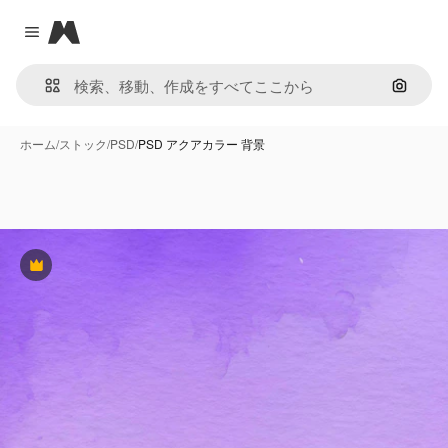
Magnific
Close menu
画像で
ホーム
/
ストック
/
PSD
/
PSD アクアカラー 背景
Premium