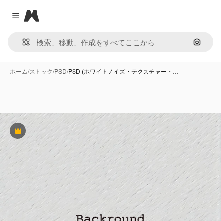
Magnific
Close menu
画像で
ホーム
/
ストック
/
PSD
/
PSD (ホワイトノイズ・テクスチャー・…
Premium