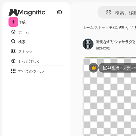
作成
ホーム
/
ストック
/
PSD
/
透明なギリ
ホーム
検索
透明なギリシャサラダと
aizerx02
ストック
もっと詳しく
AI 生成コンテン
Premium
すべてのツール