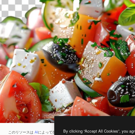
By clicking “Accept All Cookies”, you agr
このリソースは
AI
によって生成されたものです。
AI画像生成ツール
を使うと