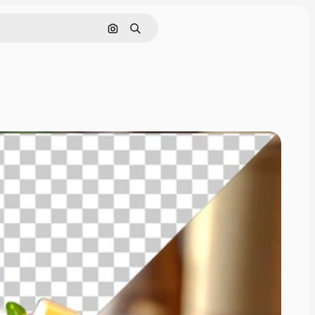
画像で検索
検索